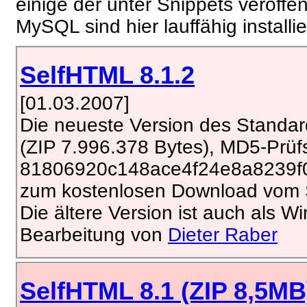
einige der unter Snippets veröffen
MySQL sind hier lauffähig install
SelfHTML 8.1.2
[01.03.2007]
Die neueste Version des Standar
(ZIP 7.996.378 Bytes), MD5-Prü
81806920c148ace4f24e8a8239f
zum kostenlosen Download vom S
Die ältere Version ist auch als W
Bearbeitung von
Dieter Raber
SelfHTML 8.1 (ZIP 8,5MB